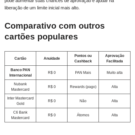
pode aumentar suas chances de aprovação e ajudar na
liberação de um limite inicial mais alto.
Comparativo com outros
cartões populares
Pontos ou
Aprovação
Cartão
Anuidade
Cashback
Facilitada
Banco PAN
R$ 0
PAN Mais
Muito alta
Internacional
Nubank
R$ 0
Rewards (pago)
Alta
Mastercard
Inter Mastercard
R$ 0
Não
Alta
Gold
C6 Bank
R$ 0
Átomos
Alta
Mastercard