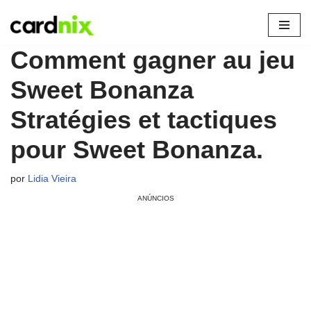
Pular
Comment gagner au jeu
para
o
Sweet Bonanza
conteúdo
Stratégies et tactiques
pour Sweet Bonanza.
por
Lidia Vieira
ANÚNCIOS