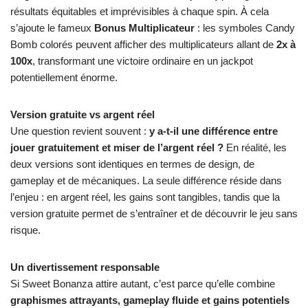
résultats équitables et imprévisibles à chaque spin. À cela
s’ajoute le fameux
Bonus Multiplicateur
: les symboles Candy
Bomb colorés peuvent afficher des multiplicateurs allant de
2x à
100x
, transformant une victoire ordinaire en un jackpot
potentiellement énorme.
Version gratuite vs argent réel
Une question revient souvent :
y a-t-il une différence entre
jouer gratuitement et miser de l’argent réel ?
En réalité, les
deux versions sont identiques en termes de design, de
gameplay et de mécaniques. La seule différence réside dans
l’enjeu : en argent réel, les gains sont tangibles, tandis que la
version gratuite permet de s’entraîner et de découvrir le jeu sans
risque.
Un divertissement responsable
Si Sweet Bonanza attire autant, c’est parce qu’elle combine
graphismes attrayants, gameplay fluide et gains potentiels