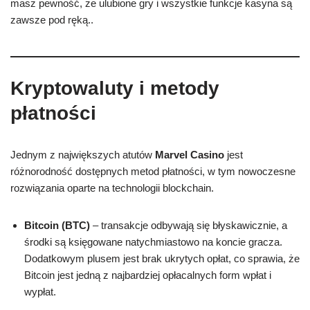
masz pewność, że ulubione gry i wszystkie funkcje kasyna są
zawsze pod ręką..
Kryptowaluty i metody
płatności
Jednym z największych atutów
Marvel Casino
jest
różnorodność dostępnych metod płatności, w tym nowoczesne
rozwiązania oparte na technologii blockchain.
Bitcoin (BTC)
– transakcje odbywają się błyskawicznie, a
środki są księgowane natychmiastowo na koncie gracza.
Dodatkowym plusem jest brak ukrytych opłat, co sprawia, że
Bitcoin jest jedną z najbardziej opłacalnych form wpłat i
wypłat.