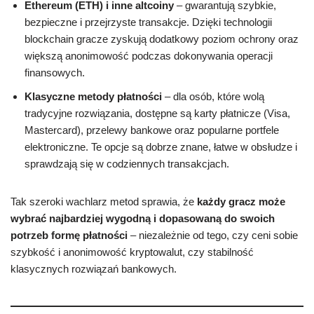
Ethereum (ETH) i inne altcoiny
– gwarantują szybkie,
bezpieczne i przejrzyste transakcje. Dzięki technologii
blockchain gracze zyskują dodatkowy poziom ochrony oraz
większą anonimowość podczas dokonywania operacji
finansowych.
Klasyczne metody płatności
– dla osób, które wolą
tradycyjne rozwiązania, dostępne są karty płatnicze (Visa,
Mastercard), przelewy bankowe oraz popularne portfele
elektroniczne. Te opcje są dobrze znane, łatwe w obsłudze i
sprawdzają się w codziennych transakcjach.
Tak szeroki wachlarz metod sprawia, że
każdy gracz może
wybrać najbardziej wygodną i dopasowaną do swoich
potrzeb formę płatności
– niezależnie od tego, czy ceni sobie
szybkość i anonimowość kryptowalut, czy stabilność
klasycznych rozwiązań bankowych.