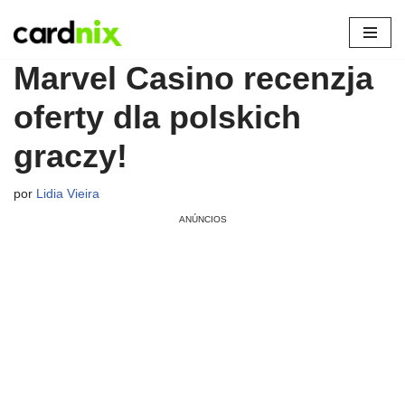
Pular
Marvel Casino recenzja
para
o
oferty dla polskich
conteúdo
graczy!
por
Lidia Vieira
ANÚNCIOS