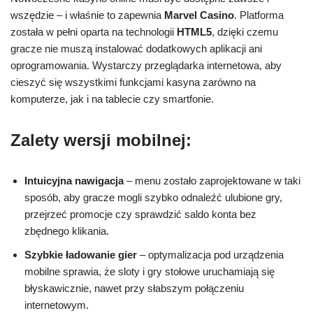
wszędzie – i właśnie to zapewnia
Marvel Casino
. Platforma
została w pełni oparta na technologii
HTML5
, dzięki czemu
gracze nie muszą instalować dodatkowych aplikacji ani
oprogramowania. Wystarczy przeglądarka internetowa, aby
cieszyć się wszystkimi funkcjami kasyna zarówno na
komputerze, jak i na tablecie czy smartfonie.
Zalety wersji mobilnej:
Intuicyjna nawigacja
– menu zostało zaprojektowane w taki
sposób, aby gracze mogli szybko odnaleźć ulubione gry,
przejrzeć promocje czy sprawdzić saldo konta bez
zbędnego klikania.
Szybkie ładowanie gier
– optymalizacja pod urządzenia
mobilne sprawia, że sloty i gry stołowe uruchamiają się
błyskawicznie, nawet przy słabszym połączeniu
internetowym.