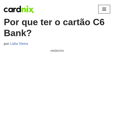
Pular
Por que ter o cartão C6
para
o
Bank?
conteúdo
por
Lidia Vieira
ANÚNCIOS