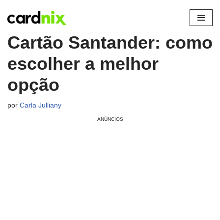
Pular
Cartão Santander: como
para
o
escolher a melhor
conteúdo
opção
por
Carla Julliany
ANÚNCIOS